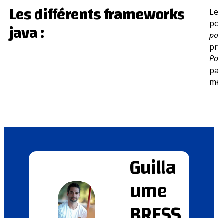
Les différents frameworks
Le
po
java :
p
pr
P
pa
mé
Guilla
ume
BRESS