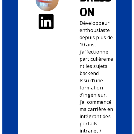
ON
Développeur
enthousiaste
depuis plus de
10 ans,
j’affectionne
particulièreme
nt les sujets
backend.
Issu d’une
formation
d’ingénieur,
j’ai commencé
ma carrière en
intégrant des
portails
intranet /