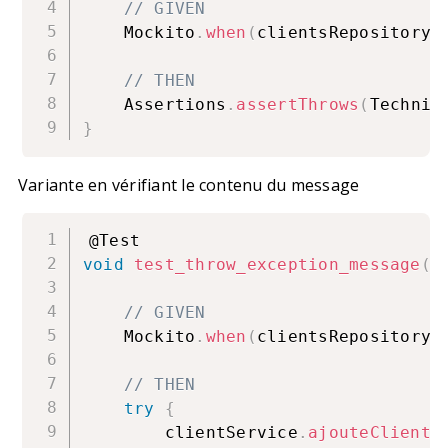
// GIVEN
    Mockito
.
when
(
clientsRepository
.
// THEN
    Assertions
.
assertThrows
(
Technic
}
Variante en vérifiant le contenu du message
void
test_throw_exception_message
(
)
// GIVEN
    Mockito
.
when
(
clientsRepository
.
// THEN
try
{
        clientService
.
ajouteClient
(