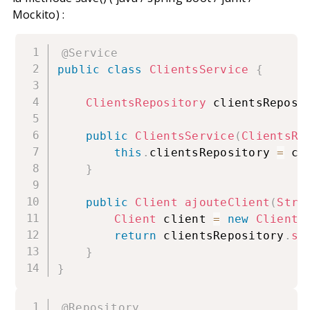
Mockito)
:
@Service
public
class
ClientsService
{
ClientsRepository
 clientsReposi
public
ClientsService
(
ClientsRe
this
.
clientsRepository 
=
 cl
}
public
Client
ajouteClient
(
Stri
Client
 client 
=
new
Client
(
return
 clientsRepository
.
sa
}
}
@Repository