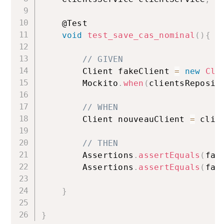
    @Test

void
test_save_cas_nominal
(
)
{
// GIVEN
        Client fakeClient 
=
new
Cli
        Mockito
.
when
(
clientsReposit
// WHEN
        Client nouveauClient 
=
 clie
// THEN
        Assertions
.
assertEquals
(
fak
        Assertions
.
assertEquals
(
fak
}
}