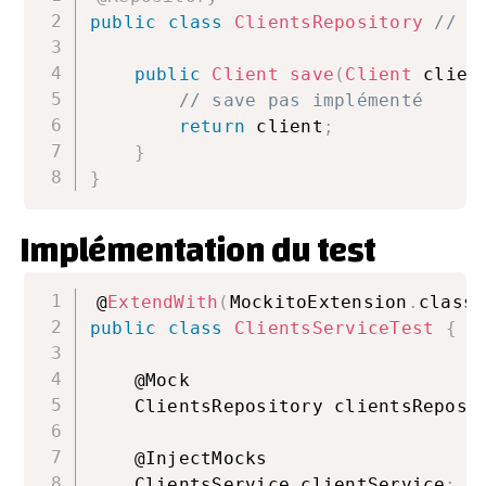
public
class
ClientsRepository
// e
public
Client
save
(
Client
 clien
// save pas implémenté
return
 client
;
}
}
Implémentation du test
@
ExtendWith
(
MockitoExtension
.
class
)
public
class
ClientsServiceTest
{
    @Mock

    ClientsRepository clientsReposi
    @InjectMocks

    ClientsService clientService
;