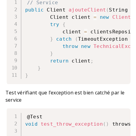
// Service
public
 Client 
ajouteClient
(
String n
        Client client 
=
new
Client
(
try
{
            client 
=
 clientsReposit
}
catch
(
TimeoutException t
throw
new
TechnicalExce
}
return
 client
;
}
}
Test vérifiant que l’exception est bien catché par le
service
void
test_throw_exception
(
)
 throws 