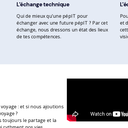
L'échange technique
L'
Qui de mieux qu’une pépIT pour
Pou
échanger avec une future pépIT ? Par cet
et 
échange, nous dressons un état des lieux
cet
de tes compétences.
vis
e voyage : et si nous ajoutions
voyage ?
 toujours le partage et la
ui rythment nos vies