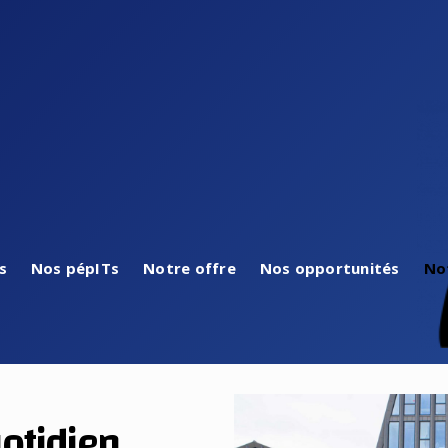
s
Nos pépITs
Notre offre
Nos opportunités
No
otidien