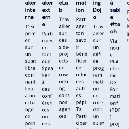
aker
aker
eLa
mat
ing
à
inte
ext
b
ion
Doj
sabl
rne
ern
o
e
Trav
Part
e
#te
ailler
ager
T’ex
Trav
ch
sur
ton
prim
ailler
Parti
des
savo
er
sur
ciper
Via
side-
ir,
sur
un
en
notr
proj
béné
un
défi
tant
e
ects
ficier
sujet
de
que
Plat
en
de
libre
prog
Spea
efor
cow
celui
don
ram
ker
me
orki
des
nant
mati
à
De
ng
autr
lieu
on
des
For
dans
es
à un
en
conf
mati
nos
pépI
écha
colle
éren
on*
agen
Ts.
nge
ctif :
ces
(PDF
ces
Parti
de
un
ou
),
ciper
poin
sujet
des
proj