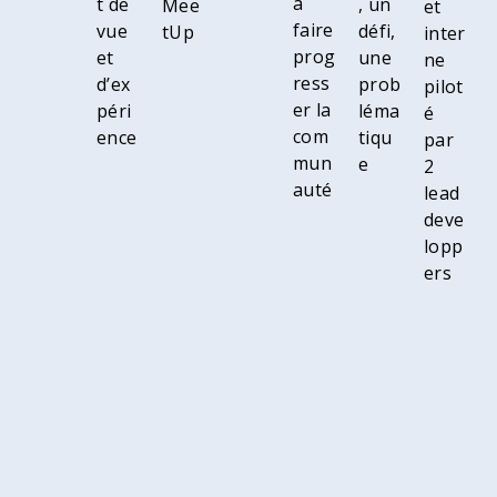
à
t de
, un
Mee
et
faire
vue
défi,
tUp
inter
prog
et
une
ne
ress
d’ex
prob
pilot
er la
péri
léma
é
com
ence
tiqu
par
mun
e
2
auté
lead
deve
lopp
ers