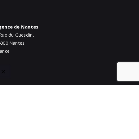
gence de Nantes
Rue du Guesclin,
4000 Nantes
rance
gence de Bayonne
Rue de Donzac,
4100 Bayonne
rance