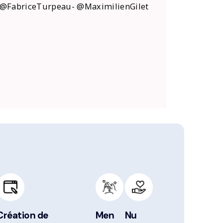
@FabriceTurpeau- @MaximilienGilet
Création de
Men
Nu