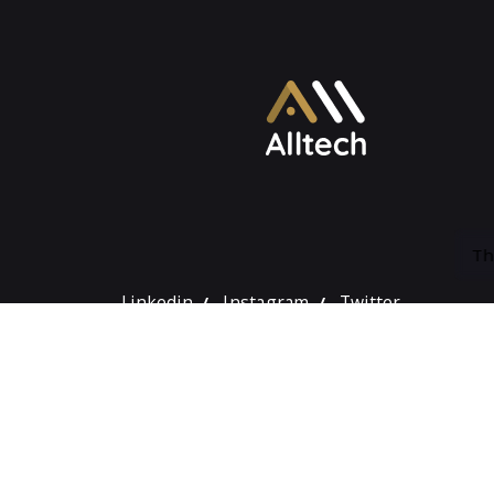
Th
Linkedin
Instagram
Twitter
/
/