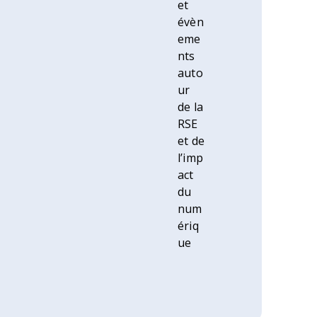
et
évèn
eme
nts
auto
ur
de la
RSE
et de
l’imp
act
du
num
ériq
ue