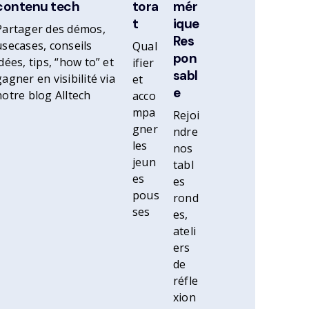
contenu tech
tora
mér
t
ique
Partager des démos,
Res
usecases, conseils
Qual
pon
idées, tips, “how to” et
ifier
sabl
gagner en visibilité via
et
e
notre blog Alltech
acco
mpa
Rejoi
gner
ndre
les
nos
jeun
tabl
es
es
pous
rond
ses
es,
ateli
ers
de
réfle
xion