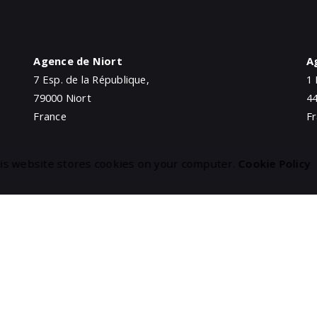
Agence de Niort
A
7 Esp. de la République,
1 
79000 Niort
4
France
F
is website stores cookies on your computer.
Cookie Policy
Agence de Bordeaux
A
67 Quai Virginie Hériot,
1 
33300 Bordeaux
6
France
F