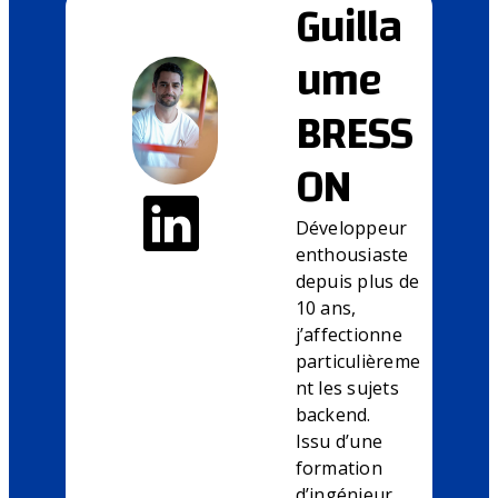
Guilla
ume
BRESS
ON
Développeur
enthousiaste
depuis plus de
10 ans,
j’affectionne
particulièreme
nt les sujets
backend.
Issu d’une
formation
d’ingénieur,