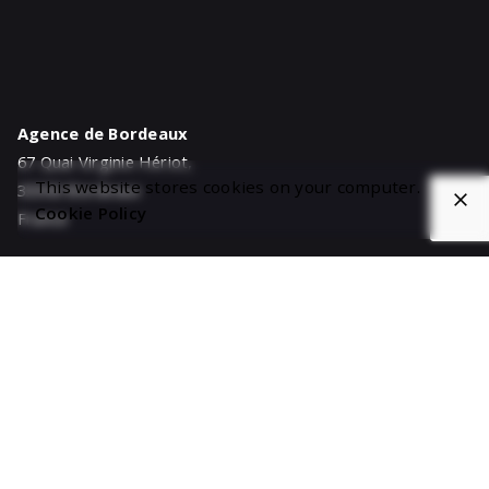
Agence de Bordeaux
67 Quai Virginie Hériot,
This website stores cookies on your computer.
33300 Bordeaux
Cookie Policy
France
Agence de Nantes
1 Rue du Guesclin,
44000 Nantes
France