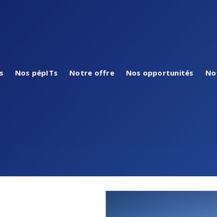
s
Nos pépITs
Notre offre
Nos opportunités
No