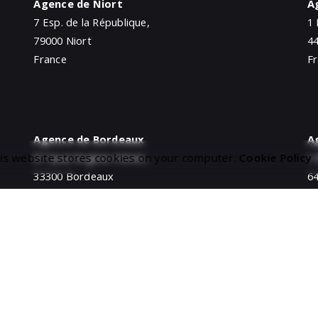
Agence de Niort
A
7 Esp. de la République,
1 
79000 Niort
4
France
F
Agence de Bordeaux
A
is website stores cookies on your computer.
Cookie Policy
67 Quai Virginie Hériot,
1 
33300 Bordeaux
6
France
F