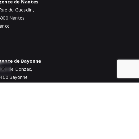
gence de Nantes
Rue du Guesclin,
4000 Nantes
rance
gence de Bayonne
Rue de Donzac,
4100 Bayonne
rance