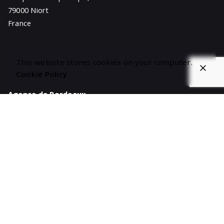
79000 Niort
France
This website stores cookies on your computer.
Cookie Policy
Agence de Bordeaux
67 Quai Virginie Hériot,
33300 Bordeaux
France
Agence de Nantes
1 Rue du Guesclin,
44000 Nantes
France