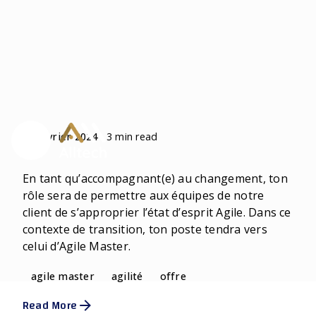
Skip
to
content
Posted by
Alltech
3 min read
23 février 2024
AGILE MASTER - F/H
En tant qu’accompagnant(e) au changement, ton
rôle sera de permettre aux équipes de notre
client de s’approprier l’état d’esprit Agile. Dans ce
contexte de transition, ton poste tendra vers
celui d’Agile Master.
agile master
agilité
offre
Read More
Posted by